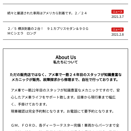
ニュース
続々と厳選された車両はアメリカら到着です。２／２４
2021.3.7
２／５ 横浜到着の２台！ ９１カプリスセダン＆９０Ｇ
ニュース
ＭＣシエラ ロング
2021.2.8
About Us
私たちについて
ただの販売店ではなく、アメ車で一筋２４年目のスタッフが知識豊富な
メカニックが販売、故障探求から修理まで、自社で行っております。
アメ車で一筋22年目のスタッフが知識豊富なメカニックですので、安
心したアメ車ライフをサポート致します。旧車から現行車まで幅広
く、手掛けております。
現車確認は完全予約制となります。お電話にて要予約となります。
ＧＭ、ＦＯＲＤ、各ディーラーテスター完備！車両からパーツまで全